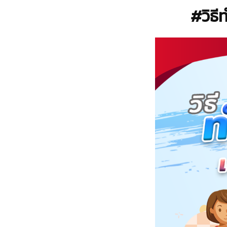
#วิธี