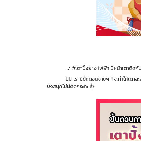
🧽#เตาปิ้งย่าง ไฟฟ้า มีหน้าเตาติดกับระบบไ
🧖‍♂️ เรามีขั้นตอนง่ายๆ ที่จะทำให้เตาสะอาด
ปิ้งสนุกไม่มีติดกระทะ 👍