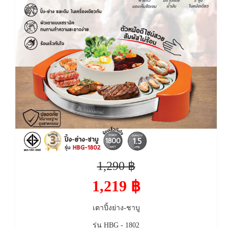
1,290 ฿
1,219 ฿
เตาปิ้งย่าง-ชาบู
รุ่น HBG - 1802